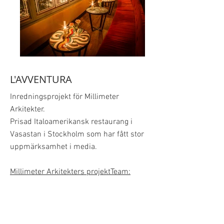
L'AVVENTURA
Inredningsprojekt för Millimeter
Arkitekter.
Prisad Italoamerikansk restaurang i
Vasastan i Stockholm som har fått stor
uppmärksamhet i media.
Millimeter Arkitekters projektTeam:
Ansvarig: Peter Ågren
Handläggande och projekterande: Tina
Marin
Färdigställd 2018.